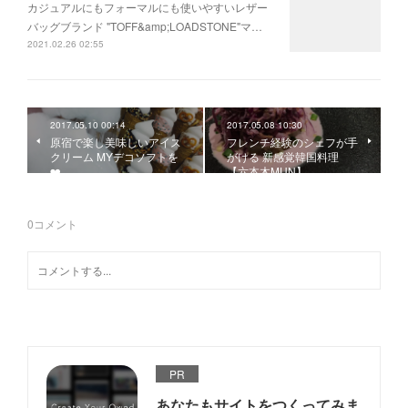
カジュアルにもフォーマルにも使いやすいレザー
バッグブランド "TOFF&amp;LOADSTONE"マ…
2021.02.26 02:55
2017.05.10 00:14
2017.05.08 10:30
原宿で楽し美味しいアイス
フレンチ経験のシェフが手
クリーム MYデコソフトを
がける 新感覚韓国料理
❤️
【六本木MUN】
0
コメント
PR
あなたもサイトをつくってみま