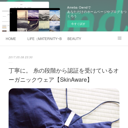
Ameba Owndで
あなただけのホームページやブログをつ
くろう
今すぐ試す
HOME
LIFE（MATERNITY~BABY)
BEAUTY
旧BLOG（Ameblo)
2017.05.08 23:30
丁寧に。 糸の段階から認証を受けているオ
ーガニックウェア【SkinAware】