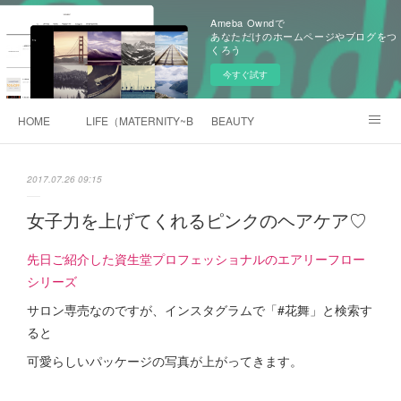
Ameba Owndで
あなただけのホームページやブログをつ
くろう
今すぐ試す
HOME
LIFE（MATERNITY~BABY)
BEAUTY
旧BLOG（Ameblo)
2017.07.26 09:15
女子力を上げてくれるピンクのヘアケア♡
先日ご紹介した資生堂プロフェッショナルのエアリーフロー
シリーズ
サロン専売なのですが、インスタグラムで「#花舞」と検索す
ると
可愛らしいパッケージの写真が上がってきます。