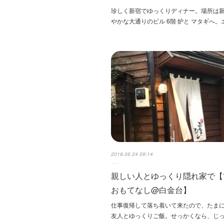
珍しく新宿でゆっくりディナー。場所は
やかな大通りのビル 6階 炉と マタギへ。
2018.06.24 09:14
親しい人とゆっくり隠れ家で【
おもてなし@白金台】
仕事復帰して落ち着いて来たので、たま
友人とゆっくりご飯。せっかくなら、じ