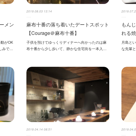
2019.08.03 13:14
2019.07.2
ーメン
麻布十番の落ち着いたデートスポット
もん
【Courage＠麻布十番】
れる
動がOK
子供を預けてゆっくりディナーへ向かったのは麻
月島と
しみで…
布十番から少し歩いて、静かな住宅街を一本入…
な先輩
2019.04.14 08:51
2019.04.0