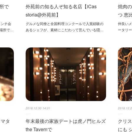
所で
外苑前の知る人ぞ知る名店【iCas
焼肉
storia@外苑前】
つ 恵
ランチ会
グルメな同僚と全国料理コンクールで入賞経験の
仲良いメ
な場所で…
あるシェフが、素材にこだわって営んでいる隠…
ータリー
2018.12.30 14:01
2018.12.2
 マタ
年末最後の家族デートは虎ノ門ヒルズ
クリス
the Tavernで
にも 