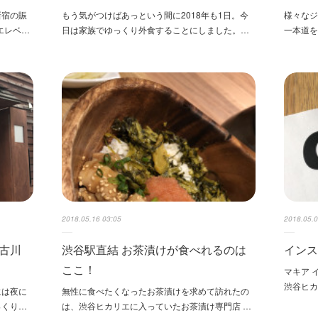
新宿の賑
もう気がつけばあっという間に2018年も1日。今
様々な
エレベ…
日は家族でゆっくり外食することにしました。…
一本道
2018.05.16 03:05
2018.05.0
古川
渋谷駅直結 お茶漬けが食べれるのは
イン
ここ！
マキア 
渋谷ヒカ
には夜に
無性に食べたくなったお茶漬けを求めて訪れたの
っくり…
は、渋谷ヒカリエに入っていたお茶漬け専門店 …