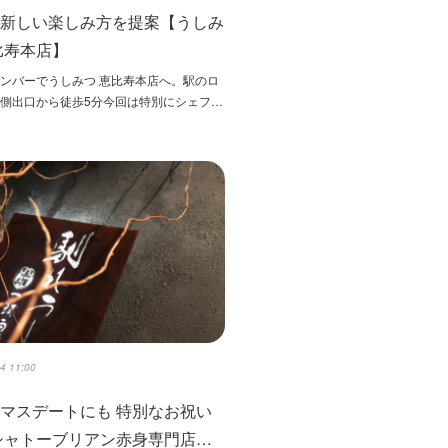
の新しい楽しみ方を提案【うしみ
比寿本店】
ンバーでうしみつ 恵比寿本店へ。駅のロ
側出口から徒歩5分今回は特別にシェフ…
4 11:00
マスデートにも 特別なお祝い
シャトーブリアン赤身専門店…