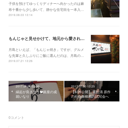
子供を預けてゆっくりディナーへ向かったのは麻
布十番から少し歩いて、静かな住宅街を一本入…
2019.08.03 13:14
もんじゃと見せかけて、地元から愛される焼肉店へ【ブルズ家@月島】
月島といえば、「もんじゃ焼き」ですが、グルメ
な先輩と久しぶりにご飯に選んだのは、月島の…
2019.07.21 13:26
2017.08.06 03:30
2017.07.30 13:25
縁起が良さそう❤️銀座の成
【8/26公開】 重松清 原作
就いなり
の社会派映画の試写会へ
0
コメント