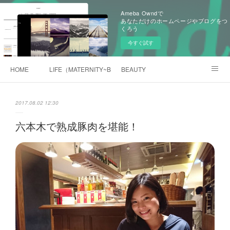
Ameba Owndで
あなただけのホームページやブログをつ
くろう
今すぐ試す
HOME
LIFE（MATERNITY~BABY)
BEAUTY
旧BLOG（Ameblo)
2017.08.02 12:30
六本木で熟成豚肉を堪能！