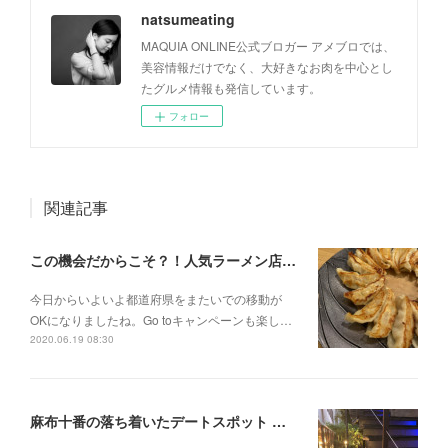
natsumeating
MAQUIA ONLINE公式ブロガー アメブロでは、
美容情報だけでなく、大好きなお肉を中心とし
たグルメ情報も発信しています。
フォロー
関連記事
この機会だからこそ？！人気ラーメン店のお取り寄せ
今日からいよいよ都道府県をまたいでの移動が
OKになりましたね。Go toキャンペーンも楽し…
2020.06.19 08:30
麻布十番の落ち着いたデートスポット 【Courage＠麻布十番】