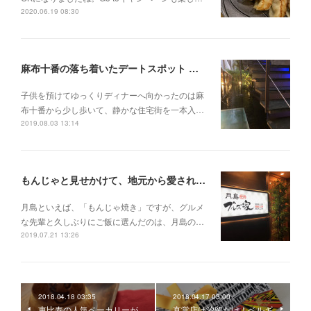
2020.06.19 08:30
麻布十番の落ち着いたデートスポット 【Courage＠麻布十番】
子供を預けてゆっくりディナーへ向かったのは麻
布十番から少し歩いて、静かな住宅街を一本入…
2019.08.03 13:14
もんじゃと見せかけて、地元から愛される焼肉店へ【ブルズ家@月島】
月島といえば、「もんじゃ焼き」ですが、グルメ
な先輩と久しぶりにご飯に選んだのは、月島の…
2019.07.21 13:26
2018.04.18 03:35
2018.04.17 03:00
恵比寿の人気ベーカリーが
直営店は汐留だけ！ベルギ