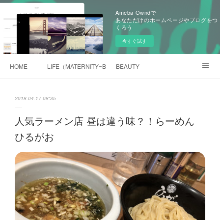
Ameba Owndで
あなただけのホームページやブログをつ
くろう
今すぐ試す
HOME
LIFE（MATERNITY~BABY)
BEAUTY
旧BLOG（Ameblo)
2018.04.17 08:35
人気ラーメン店 昼は違う味？！らーめん
ひるがお