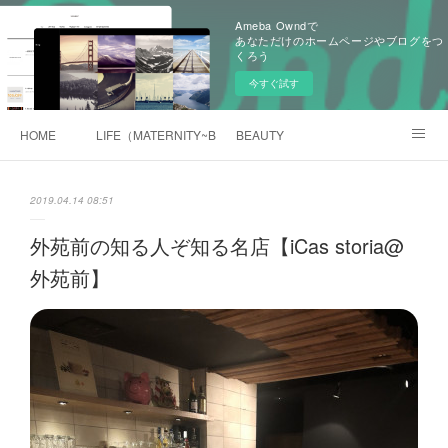
Ameba Owndで
あなただけのホームページやブログをつ
くろう
今すぐ試す
HOME
LIFE（MATERNITY~BABY)
BEAUTY
旧BLOG（Ameblo)
2019.04.14 08:51
外苑前の知る人ぞ知る名店【iCas storia@
外苑前】