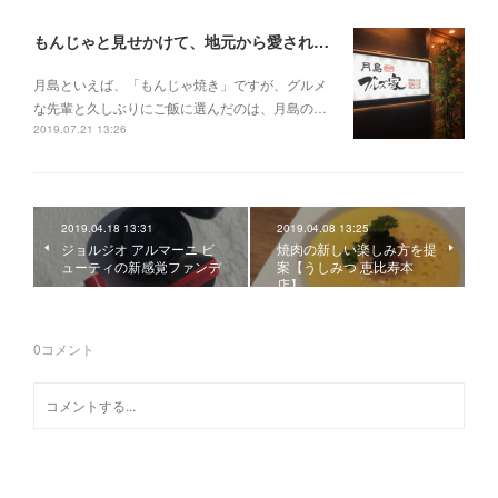
もんじゃと見せかけて、地元から愛される焼肉店へ【ブルズ家@月島】
月島といえば、「もんじゃ焼き」ですが、グルメ
な先輩と久しぶりにご飯に選んだのは、月島の…
2019.07.21 13:26
2019.04.18 13:31
2019.04.08 13:25
ジョルジオ アルマーニ ビ
焼肉の新しい楽しみ方を提
ューティの新感覚ファンデ
案【うしみつ 恵比寿本
店】
0
コメント