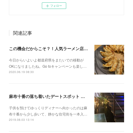
フォロー
関連記事
この機会だからこそ？！人気ラーメン店のお取り寄せ
今日からいよいよ都道府県をまたいでの移動が
OKになりましたね。Go toキャンペーンも楽し…
2020.06.19 08:30
麻布十番の落ち着いたデートスポット 【Courage＠麻布十番】
子供を預けてゆっくりディナーへ向かったのは麻
布十番から少し歩いて、静かな住宅街を一本入…
2019.08.03 13:14